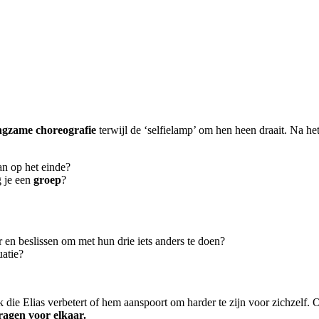
ngzame choreografie
terwijl de ‘selfielamp’ om hen heen draait. Na 
an op het einde?
 je een
groep
?
r en beslissen om met hun drie iets anders te doen?
uatie?
ck die Elias verbetert of hem aanspoort om harder te zijn voor zichzel
ragen voor elkaar.